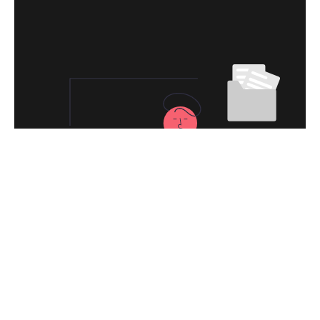
永久免费使用
现在下载腐蚀加速器VPN，每日签到即可获